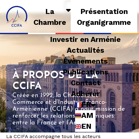
La
Présentation
Chambre
Organigramme
Investir en Arménie
Actualités
Évènements
Publications
À PROPOS DE LA
Contact
CCIFA
Adhérer
Créée en 1992, la Chambre de
Commerce et d’Industrie Franco-
FR
Arménienne (CCIFA) a pour mission de
AM
renforcer les relations économiques
entre la France et l’Arménie.
EN
La CCIFA accompagne tous les acteurs