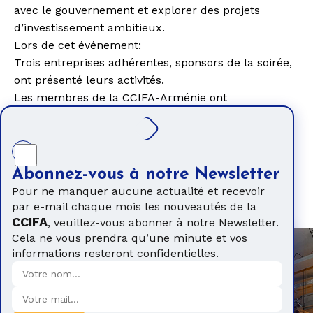
avec le gouvernement et explorer des
projets
d’investissement ambitieux.
Lors de cet événement:
Trois entreprises adhérentes,
sponsors de la soirée,
ont présenté leurs activités.
Les membres de la CCIFA-Arménie ont
pu
rencontrer les représentants des entreprises
françaises
et
identifier des pistes de partenariats
concrets.
Une occasion unique pour
créer des liens
Abonnez-vous à notre Newsletter
durables
entre acteurs économiques français et
Pour ne manquer aucune actualité et recevoir
arméniens, et
stimuler des collaborations
par e-mail chaque mois les nouveautés de la
stratégiques.
CCIFA
, veuillez-vous abonner à notre Newsletter.
Cela ne vous prendra qu’une minute et vos
informations resteront confidentielles.
Abonnez-vous à notre Newsletter