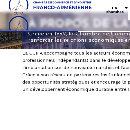
La
Chambre
À PROPOS DE LA
Créée en 1992, la Chambre de Commer
renforcer les relations économiques en
La CCIFA accompagne tous les acteurs économi
professionnels indépendants) dans le développ
l’implantation sur de nouveaux marchés et l’ac
Grâce à son réseau de partenaires institutionnels
des opportunités stratégiques et encourage le p
un développement économique durable entre la