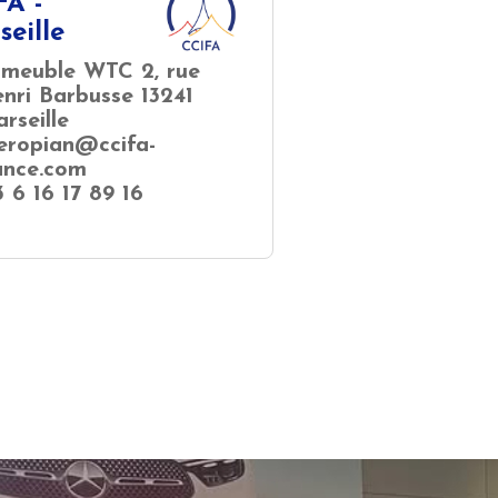
FA -
eille
meuble WTC 2, rue
nri Barbusse 13241
rseille
seropian@ccifa-
ance.com
3 6 16 17 89 16