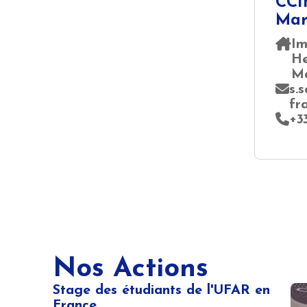
CCI
Mars
Im
He
Ma
s.
fr
+3
Nos Actions
Stage des étudiants de l'UFAR en
France