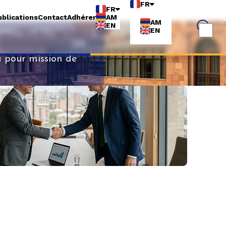
FR
FR
blications
Contact
Adhérer
AM
AM
EN
EN
 pour mission de