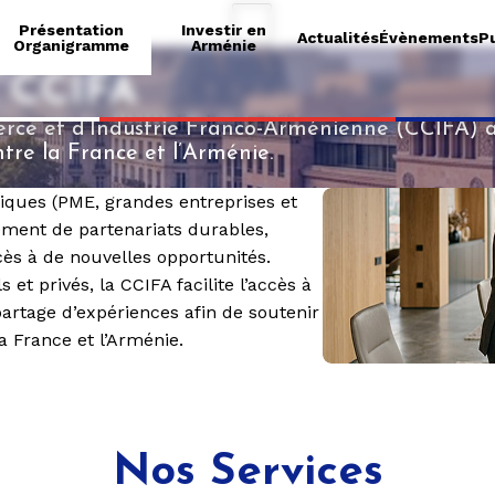
Présentation
Investir en
Actualités
Évènements
Pu
Organigramme
Arménie
 CCIFA
ce et d’Industrie Franco-Arménienne (CCIFA) a
tre la France et l’Arménie.
ques (PME, grandes entreprises et
ement de partenariats durables,
cès à de nouvelles opportunités.
 et privés, la CCIFA facilite l’accès à
artage d’expériences afin de soutenir
 France et l’Arménie.
Nos Services