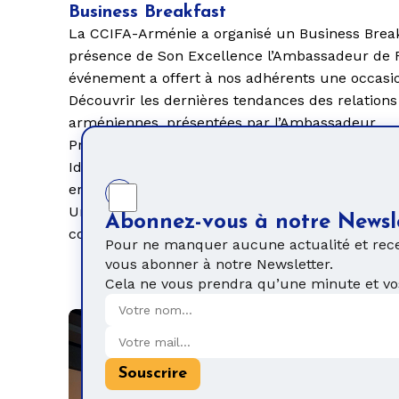
Business Breakfast
La
CCIFA-Arménie
a organisé un
Business Brea
présence de
Son Excellence l’Ambassadeur de 
événement a offert à nos adhérents une occasi
Découvrir
les dernières tendances des
relation
arméniennes,
présentées par l’Ambassadeur.
Présenter
leurs activités et expertises dans un c
Identifier
des
opportunités de collaboration
et d
entreprises lors d’un temps d’échange convivial
Un format idéal pour
développer son réseau, pa
Abonnez-vous à notre Newsl
concrétiser des partenariats
entre acteurs écon
Pour ne manquer aucune actualité et rece
vous abonner à notre Newsletter.
Cela ne vous prendra qu’une minute et vos
Souscrire