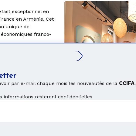
kfast
exceptionnel en
France en Arménie.
Cet
on unique de:
s économiques franco-
adre privilégié.
es synergies entre leurs
.
rtager des idées et
etter
omiques des deux pays.
CCIFA
voir par e-mail chaque mois les nouveautés de la
 informations resteront confidentielles.
Cocktails: Rencontres 
La
CCIFA-Arménie
a organ
du
MEDEF International,
en
gouvernement et explorer