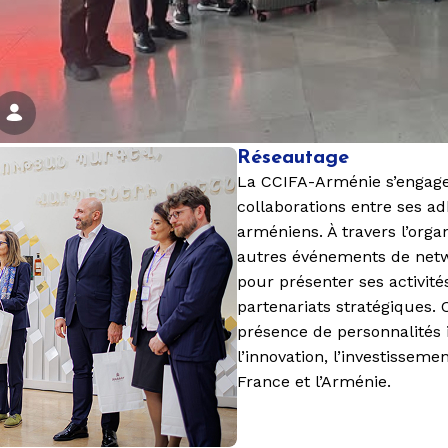
Réseautage
La
CCIFA-Arménie
s’engag
collaborations
entre ses ad
arméniens. À travers l’orga
autres événements de netw
pour présenter ses activités
partenariats stratégiques.
présence de personnalités 
l’innovation, l’investissem
France et l’Arménie.