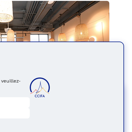
, veuillez-
stratégiques et opportunités d’affaires
isé une
réception
en l’honneur de la délégation
Abonnez-vous à notre Newsletter
 visite en Arménie pour échanger avec le
Souscrire
 des
projets d’investissement ambitieux.